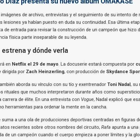
aro Díaz presenta su nuevo álbum OMAKASE
ye imágenes de archivo, entrevistas y el seguimiento de su intento de
s lesiones ya habían puesto en duda su continuidad. Esa última eta
 de entrada para revisar la construcción de un campeón que hizo del
encia física parte inseparable de su leyenda.
 estrena y dónde verla
ará en
Netflix el 29 de mayo
. La docuserie estará compuesta por
c
 dirigida por
Zach Heinzerling
, con producción de
Skydance Spor
ambién aborda su vínculo con su tío y exentrenador
Toni Nadal
, su
s rituales que muchos interpretaron durante años como supersticio
 carrera de élite. En una entrevista con
Vogue
, Nadal explicó que es
no herramientas para ordenar la mente en la cancha.
 suma a una ola de producciones deportivas centradas en figuras del
atos recientes sobre otros nombres del circuito,
Rafa
apunta a una
da de un campeón cuando el cuerpo empieza a poner límites y la glo