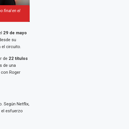
 final en el
el
29 de mayo
 desde su
l circuito.
or de
22 títulos
és de una
ca con Roger
 Según Netflix,
 el esfuerzo