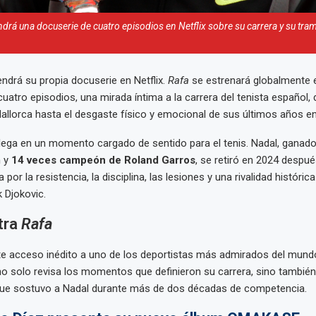
ndrá una docuserie de cuatro episodios en Netflix sobre su carrera y su tramo
ndrá su propia docuserie en Netflix.
Rafa
se estrenará globalmente 
cuatro episodios, una mirada íntima a la carrera del tenista español,
llorca hasta el desgaste físico y emocional de sus últimos años en e
lega en un momento cargado de sentido para el tenis. Nadal, ganad
m
y
14 veces campeón de Roland Garros
, se retiró en 2024 despu
por la resistencia, la disciplina, las lesiones y una rivalidad históri
 Djokovic.
tra
Rafa
e acceso inédito a uno de los deportistas más admirados del mundo.
o solo revisa los momentos que definieron su carrera, sino también
que sostuvo a Nadal durante más de dos décadas de competencia.