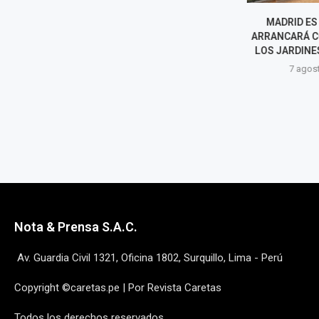
¿NICOLÁS TAGLIAFICO DEJARÁ
MADRID ES
LA SELECCIÓN ARGENTINA?
ARRANCARÁ CO
ESTO DIJO EL FUTBOLISTA DE
LOS JARDINES
CARA AL MUNDIAL...
7 agost
7 agosto, 2026
Nota & Prensa S.A.C.
Av. Guardia Civil 1321, Oficina 1802, Surquillo, Lima - Perú
Copyright ©caretas.pe | Por Revista Caretas
Todos los derechos reservados