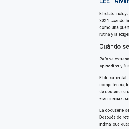
LEE | Álv
El relato inclu
2024, cuando la
como una puerta
rutina y la exig
Cuándo se
Rafa
se estren
episodios
y fue
El documental t
competencia, lo
de sostener una
eran manías, si
La docuserie se
Después de retr
íntima: qué que