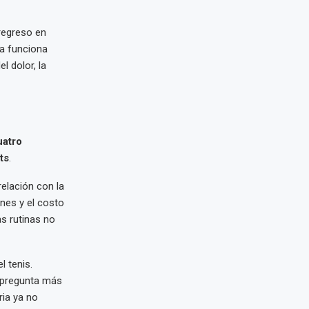
 regreso en
pa funciona
 dolor, la
uatro
ts
.
 relación con la
nes y el costo
as rutinas no
 tenis.
 pregunta más
ria ya no