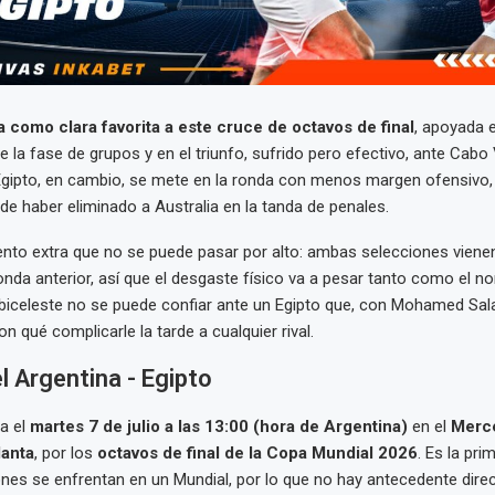
a como clara favorita a este cruce de octavos de final
, apoyada e
e la fase de grupos y en el triunfo, sufrido pero efectivo, ante Cabo
Egipto, en cambio, se mete en la ronda con menos margen ofensivo,
de haber eliminado a Australia en la tanda de penales.
to extra que no se puede pasar por alto: ambas selecciones vienen
onda anterior, así que el desgaste físico va a pesar tanto como el n
biceleste no se puede confiar ante un Egipto que, con Mohamed Sal
n qué complicarle la tarde a cualquier rival.
el Argentina - Egipto
ga el
martes 7 de julio a las 13:00 (hora de Argentina)
en el
Merc
lanta
, por los
octavos de final de la Copa Mundial 2026
. Es la pri
es se enfrentan en un Mundial, por lo que no hay antecedente direc