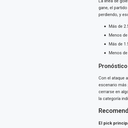
La línea de gol
gane, el partid
perdiendo, y es
Más de 2.5
Menos de 
Más de 1.5
Menos de 
Pronóstico
Con el ataque a
escenario más 
cerrarse en alg
la categoría ind
Recomenda
El pick princip