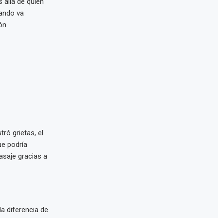
 allá de quién
uando va
ón.
ró grietas, el
ue podría
asaje gracias a
la diferencia de