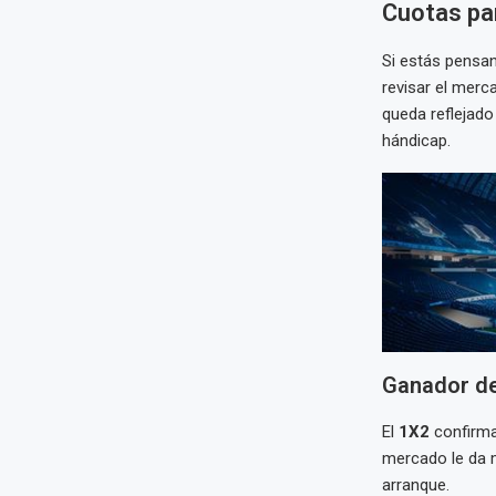
Cuotas par
Si estás pensa
revisar el merc
queda reflejado 
hándicap.
Ganador de
El
1X2
confirma
mercado le da m
arranque.