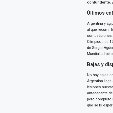
contundente
,
Últimos enf
Argentina y Egi
al que recurrir
competiciones
Olímpicos de 19
de Sergio Agüer
Mundial la hist
Bajas y dis
No hay bajas co
Argentina llega
lesiones nuevas
antecedente de 
pero completó l
que se lo esper