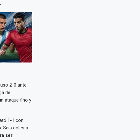
.
mpuso 2-0 ante
ga de
un ataque fino y
pató 1-1 con
. Seis goles a
ra ser