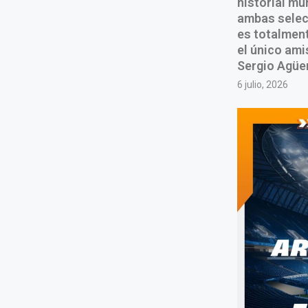
historial mu
ambas selecc
es totalment
el único ami
Sergio Agüer
6 julio, 2026