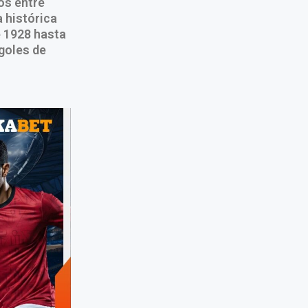
os entre
 histórica
e 1928 hasta
goles de