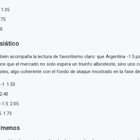
 1.35
.75
00
siático
bién acompaña la lectura de favoritismo claro: que Argentina -1.5 p
dice que el mercado no solo espera un triunfo albiceleste, sino uno c
les, algo coherente con el fondo de ataque mostrado en la fase de
-1: 1.53
 2.40
-1.5: 2.05
: 1.73
/menos