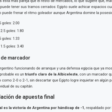
es está más pareja que el resto de mercados, lo que sugiere que, más
o puede tener sus tramos cerrados: Egipto suele achicar espacios c
o puede frenar el ritmo goleador aunque Argentina domine la posesi
 goles: 2.00
2.5 goles: 1.80
 goles: 1.33
1.5 goles: 3.40
 de marcador
rgentino funcionando de arranque y una defensa egipcia que ya most
probable es un
triunfo claro de la Albiceleste
, con un marcador q
o como 2-0 o 2-1, sin descartar que Egipto logre inquietar en algún p
ividual de su capitán.
ción de apuesta final
al es la victoria de Argentina por hándicap de -1
, respaldado por 