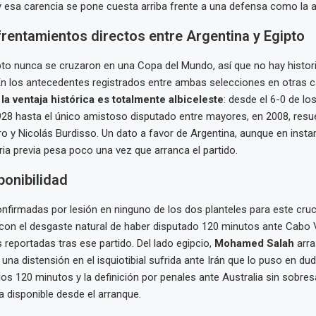
 y esa carencia se pone cuesta arriba frente a una defensa como la a
rentamientos directos entre Argentina y Egipto
pto nunca se cruzaron en una Copa del Mundo, así que no hay histori
. En los antecedentes registrados entre ambas selecciones en otras c
,
la ventaja histórica es totalmente albiceleste
: desde el 6-0 de l
28 hasta el único amistoso disputado entre mayores, en 2008, resu
o y Nicolás Burdisso. Un dato a favor de Argentina, aunque en insta
oria previa pesa poco una vez que arranca el partido.
ponibilidad
nfirmadas por lesión en ninguno de los dos planteles para este cruc
 con el desgaste natural de haber disputado 120 minutos ante Cabo 
 reportadas tras ese partido. Del lado egipcio,
Mohamed Salah
arra
una distensión en el isquiotibial sufrida ante Irán que lo puso en du
os 120 minutos y la definición por penales ante Australia sin sobresa
a disponible desde el arranque.