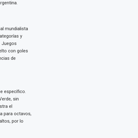
rgentina.
al mundialista
ategorías y
os Juegos
elto con goles
ncias de
e específico.
Verde, sin
stra el
da para octavos,
ltos, por lo