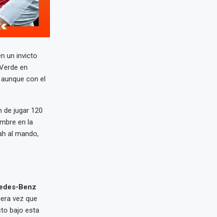
n un invicto
 Verde en
 aunque con el
 de jugar 120
ombre en la
ah al mando,
edes-Benz
mera vez que
to bajo esta