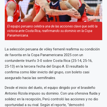
El equipo peruano celebra una de las acciones clave que selló la
victoria ante Costa Rica, reafirmando su dominio en la Copa
Panamericana.
La selección peruana de vóley femenil reafirma su condición
de favorita en la Copa Panamericana 2025 con un
contundente triunfo 3‑0 sobre Costa Rica (25‑14, 25‑16,
25‑13) en la tercera fecha del Grupo A. El resultado la
confirma como líder invicto del grupo, con boleto casi
asegurado hacia las semifinales.
Desde el inicio del duelo, el equipo dirigido por el brasileño
Antonio Rizola impuso su dominio. Con una ofensiva fluida y
solidez en la recepción, Perú controló las acciones y no dio
oportunidad a su rival. Según el reporte, “demostró