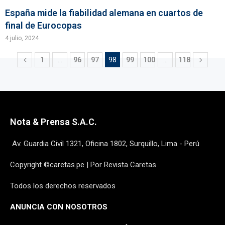
España mide la fiabilidad alemana en cuartos de
final de Eurocopas
4 julio, 2024
1
…
96
97
98
99
100
…
118
Nota & Prensa S.A.C.
Av. Guardia Civil 1321, Oficina 1802, Surquillo, Lima - Perú
Copyright ©caretas.pe | Por Revista Caretas
Todos los derechos reservados
ANUNCIA CON NOSOTROS