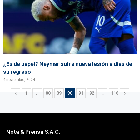
¿Es de papel? Neymar sufre nueva lesión a días de
su regreso
4 noviembre, 2024
1
…
88
89
90
91
92
…
118
Nota & Prensa S.A.C.