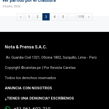
ver partido por el Clausura
24 julio, 2026
1
2
3
4
5
…
119
Nota & Prensa S.A.C.
Av. Guardia Civil 1321, Oficina 1802, Surquillo, Lima - Perú
Copyright ©caretas.pe | Por Revista Caretas
Todos los derechos reservados
ANUNCIA CON NOSOTROS
¿
TIENES UNA DENUNCIA? ESCRÍBENOS
+51 961-602-710