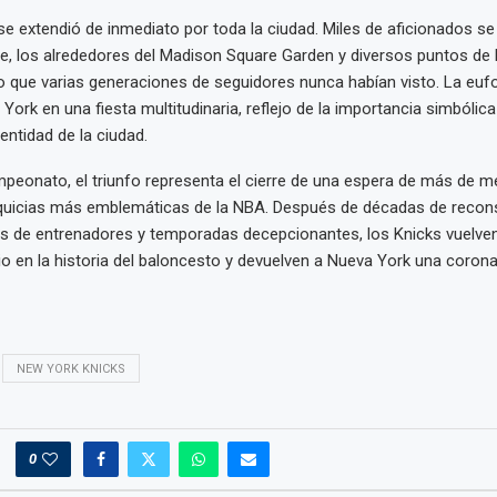
se extendió de inmediato por toda la ciudad. Miles de aficionados s
e, los alrededores del Madison Square Garden y diversos puntos de
ulo que varias generaciones de seguidores nunca habían visto. La eufor
York en una fiesta multitudinaria, reflejo de la importancia simbólic
dentidad de la ciudad.
eonato, el triunfo representa el cierre de una espera de más de me
nquicias más emblemáticas de la NBA. Después de décadas de recon
os de entrenadores y temporadas decepcionantes, los Knicks vuelve
egio en la historia del baloncesto y devuelven a Nueva York una coron
NEW YORK KNICKS
0