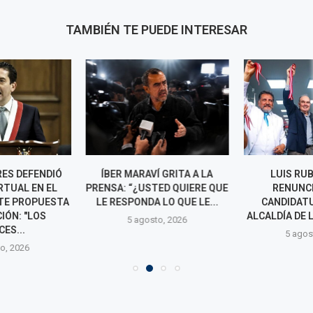
TAMBIÉN TE PUEDE INTERESAR
ES DEFENDIÓ
ÍBER MARAVÍ GRITA A LA
LUIS RUB
RTUAL EN EL
PRENSA: “¿USTED QUIERE QUE
RENUNCI
TE PROPUESTA
LE RESPONDA LO QUE LE...
CANDIDATU
IÓN: "LOS
ALCALDÍA DE L
5 agosto, 2026
ES...
5 agos
o, 2026