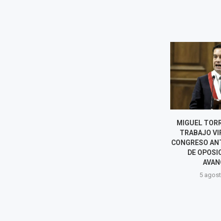
ELECCIONES REGIONALES Y
MIGUEL TORR
MUNICIPALES 2026: AL MENOS
TRABAJO VI
SEIS CANDIDATOS EN LIMA
CONGRESO AN
RENUNCIARON A SU...
DE OPOSIC
AVANC
5 agosto, 2026
5 agost