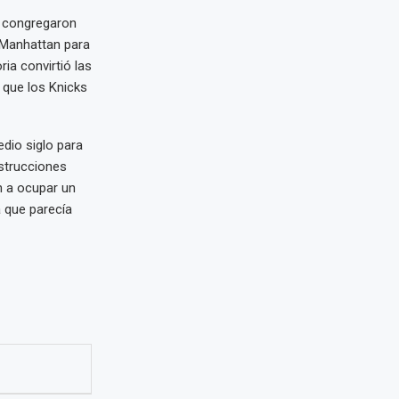
e congregaron
 Manhattan para
ia convirtió las
a que los Knicks
dio siglo para
strucciones
n a ocupar un
a que parecía