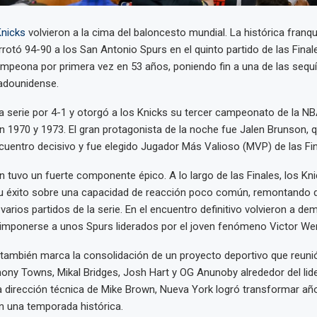
nicks
volvieron a la cima del baloncesto mundial. La histórica franqu
rotó 94-90 a los San Antonio Spurs en el quinto partido de las Final
mpeona por primera vez en 53 años, poniendo fin a una de las sequ
adounidense.
ó la serie por 4-1 y otorgó a los Knicks su tercer campeonato de la N
n 1970 y 1973. El gran protagonista de la noche fue Jalen Brunson, 
cuentro decisivo y fue elegido Jugador Más Valioso (MVP) de las Fin
 tuvo un fuerte componente épico. A lo largo de las Finales, los Kn
u éxito sobre una capacidad de reacción poco común, remontando 
varios partidos de la serie. En el encuentro definitivo volvieron a de
ra imponerse a unos Spurs liderados por el joven fenómeno Victor 
ambién marca la consolidación de un proyecto deportivo que reunió
ny Towns, Mikal Bridges, Josh Hart y OG Anunoby alrededor del lid
a dirección técnica de Mike Brown, Nueva York logró transformar añ
n una temporada histórica.