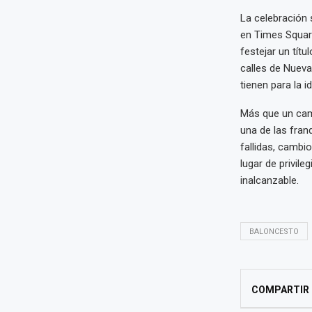
La celebración 
en Times Squar
festejar un tít
calles de Nueva 
tienen para la i
Más que un camp
una de las fra
fallidas, cambi
lugar de privil
inalcanzable.
BALONCESTO
COMPARTIR