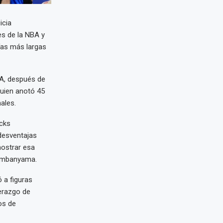
icia
es de la NBA y
ías más largas
BA, después de
quien anotó 45
ales.
icks
desventajas
mostrar esa
Wembanyama.
 a figuras
erazgo de
os de