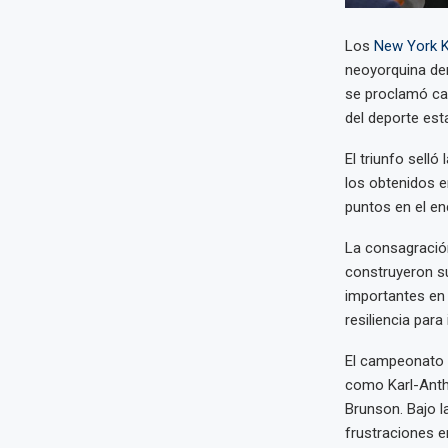
Los
New York K
neoyorquina der
se proclamó ca
del deporte est
El triunfo sell
los obtenidos e
puntos en el en
La consagración
construyeron s
importantes en 
resiliencia pa
El campeonato t
como Karl-Antho
Brunson. Bajo l
frustraciones e