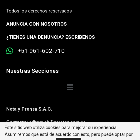
Todos los derechos reservados
ANUNCIA CON NOSOTROS
¿
TIENES UNA DENUNCIA? ESCRÍBENOS
+51 961-602-710
Nuestras Secciones
Nota y Prensa S.A.C.
Contacto:
editorweb@caretas.com.pe
Este sitio web utiliza cookies para mejorar su experiencia.
Asumiremos que está de acuerdo con esto, pero puede optar por
Síguenos: