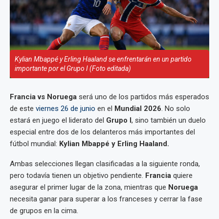
Kylian Mbappé y Erling Haaland se enfrentarán en un partido
importante por el Grupo I (Foto editada)
Francia vs Noruega
será uno de los partidos más esperados
de este
viernes 26 de junio
en el
Mundial 2026
. No solo
estará en juego el liderato del
Grupo I
, sino también un duelo
especial entre dos de los delanteros más importantes del
fútbol mundial:
Kylian Mbappé y Erling Haaland.
Ambas selecciones llegan clasificadas a la siguiente ronda,
pero todavía tienen un objetivo pendiente.
Francia
quiere
asegurar el primer lugar de la zona, mientras que
Noruega
necesita ganar para superar a los franceses y cerrar la fase
de grupos en la cima.