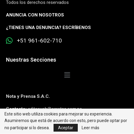
Todos los derechos reservados
ANUNCIA CON NOSOTROS
¿
TIENES UNA DENUNCIA? ESCRÍBENOS
+51 961-602-710
Nuestras Secciones
Nota y Prensa S.A.C.
Contacto:
editorweb@caretas.com.pe
Este sitio web utiliza cookies para mejorar su experiencia.
Asumiremos que está de acuerdo con esto, pero puede optar por
Síguenos:
no participar si lo desea.
Aceptar
Leer más