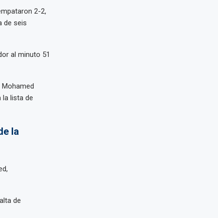
empataron 2-2,
a de seis
dor al minuto 51
e, Mohamed
la lista de
de la
ed,
alta de