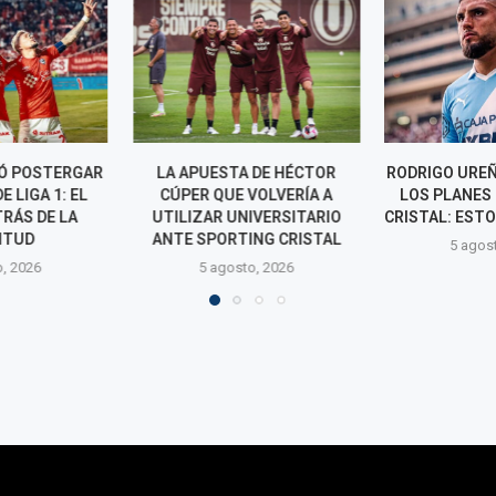
 DE HÉCTOR
RODRIGO UREÑA APARECIÓ EN
¿QUIÉN ES CA
VOLVERÍA A
LOS PLANES DE SPORTING
EL RIVAL Q
IVERSITARIO
CRISTAL: ESTO ES LO QUE SE...
PRUEBA A IGNA
ING CRISTAL
5 agosto, 2026
5 agos
o, 2026