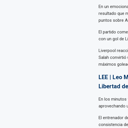
En un emocionan
resultado que m
puntos sobre A
El partido come
con un gol de L
Liverpool reac
Salah convirtió 
máximos golead
LEE | Leo M
Libertad d
En los minutos 
aprovechando u
El entrenador d
consistencia de