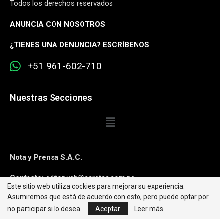
Todos los derechos reservados
ANUNCIA CON NOSOTROS
¿
TIENES UNA DENUNCIA? ESCRÍBENOS
+51 961-602-710
Nuestras Secciones
Nota y Prensa S.A.C.
Contacto:
editorweb@caretas.com.pe
Este sitio web utiliza cookies para mejorar su experiencia.
Asumiremos que está de acuerdo con esto, pero puede optar por
Síguenos:
no participar si lo desea.
Aceptar
Leer más