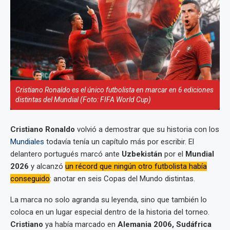
Cristiano Ronaldo es el único futbolista en marcar en 6 ediciones
distintas del Mundial (Foto: FIFA World Cup)
Cristiano Ronaldo
volvió a demostrar que su historia con los
Mundiales
todavía tenía un capítulo más por escribir. El
delantero portugués marcó ante
Uzbekistán
por el
Mundial
2026
y alcanzó
un récord que ningún otro futbolista había
conseguido
: anotar en seis Copas del Mundo distintas.
La marca no solo agranda su leyenda, sino que también lo
coloca en un lugar especial dentro de la historia del torneo.
Cristiano
ya había marcado en
Alemania 2006, Sudáfrica