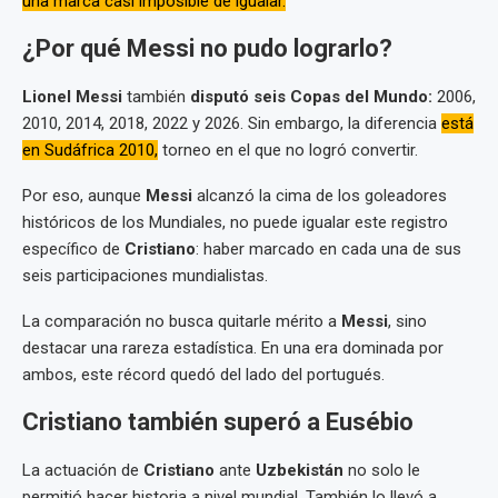
una marca casi imposible de igualar.
¿Por qué Messi no pudo lograrlo?
Lionel Messi
también
disputó seis Copas del Mundo:
2006,
2010, 2014, 2018, 2022 y 2026. Sin embargo, la diferencia
está
en Sudáfrica 2010,
torneo en el que no logró convertir.
Por eso, aunque
Messi
alcanzó la cima de los goleadores
históricos de los Mundiales, no puede igualar este registro
específico de
Cristiano
: haber marcado en cada una de sus
seis participaciones mundialistas.
La comparación no busca quitarle mérito a
Messi
, sino
destacar una rareza estadística. En una era dominada por
ambos, este récord quedó del lado del portugués.
Cristiano también superó a Eusébio
La actuación de
Cristiano
ante
Uzbekistán
no solo le
permitió hacer historia a nivel mundial. También lo llevó a