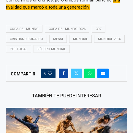
Son caminos diferentes, pero ambos forman parte de
una
rivalidad que marcó a toda una generación.
COPA DEL MUNDO
COPA DEL MUNDO 2026
CR7
CRISTIANO RONALDO
MESSI
MUNDIAL
MUNDIAL 2026
PORTUGAL
RÉCORD MUNDIAL
0
COMPARTIR
TAMBIÉN TE PUEDE INTERESAR