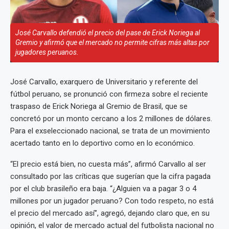
José Carvallo defendió el precio del pase de Erick Noriega al
Gremio y afirmó que el mercado no permite cifras más altas por
jugadores peruanos.
José Carvallo, exarquero de Universitario y referente del
fútbol peruano, se pronunció con firmeza sobre el reciente
traspaso de Erick Noriega al Gremio de Brasil, que se
concretó por un monto cercano a los 2 millones de dólares.
Para el exseleccionado nacional, se trata de un movimiento
acertado tanto en lo deportivo como en lo económico.
“El precio está bien, no cuesta más”, afirmó Carvallo al ser
consultado por las críticas que sugerían que la cifra pagada
por el club brasileño era baja. “¿Alguien va a pagar 3 o 4
millones por un jugador peruano? Con todo respeto, no está
el precio del mercado así”, agregó, dejando claro que, en su
opinión, el valor de mercado actual del futbolista nacional no