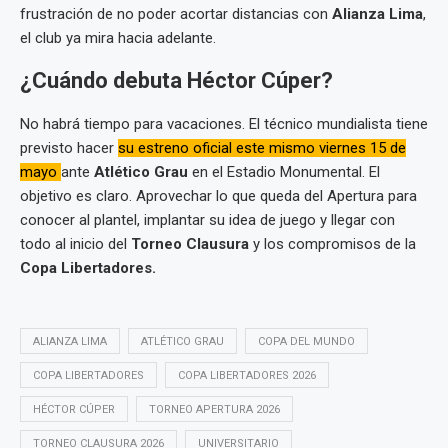
frustración de no poder acortar distancias con
Alianza Lima
,
el club ya mira hacia adelante.
¿Cuándo debuta Héctor Cúper?
No habrá tiempo para vacaciones. El técnico mundialista tiene
previsto hacer
su estreno oficial este mismo viernes 15 de
mayo
ante
Atlético Grau
en el Estadio Monumental. El
objetivo es claro. Aprovechar lo que queda del Apertura para
conocer al plantel, implantar su idea de juego y llegar con
todo al inicio del
Torneo Clausura
y los compromisos de la
Copa Libertadores.
ALIANZA LIMA
ATLÉTICO GRAU
COPA DEL MUNDO
COPA LIBERTADORES
COPA LIBERTADORES 2026
HÉCTOR CÚPER
TORNEO APERTURA 2026
TORNEO CLAUSURA 2026
UNIVERSITARIO