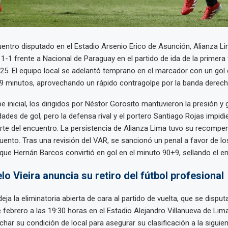
entro disputado en el Estadio Arsenio Erico de Asunción, Alianza Li
1-1 frente a Nacional de Paraguay en el partido de ida de la primera
25. El equipo local se adelantó temprano en el marcador con un gol
 9 minutos, aprovechando un rápido contragolpe por la banda derech
e inicial, los dirigidos por Néstor Gorosito mantuvieron la presión y
ades de gol, pero la defensa rival y el portero Santiago Rojas impidi
rte del encuentro. La persistencia de Alianza Lima tuvo su recompen
ento. Tras una revisión del VAR, se sancionó un penal a favor de lo
 que Hernán Barcos convirtió en gol en el minuto 90+9, sellando el em
lo Vieira anuncia su retiro del fútbol profesional
eja la eliminatoria abierta de cara al partido de vuelta, que se disput
 febrero a las 19:30 horas en el Estadio Alejandro Villanueva de Lim
har su condición de local para asegurar su clasificación a la siguien