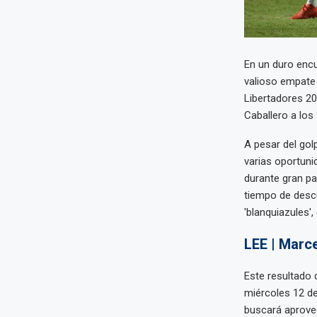
En un duro encu
valioso empate 
Libertadores 20
Caballero a los
A pesar del golp
varias oportunid
durante gran pa
tiempo de descu
'blanquiazules',
LEE | Marce
Este resultado d
miércoles 12 de
buscará aprovec