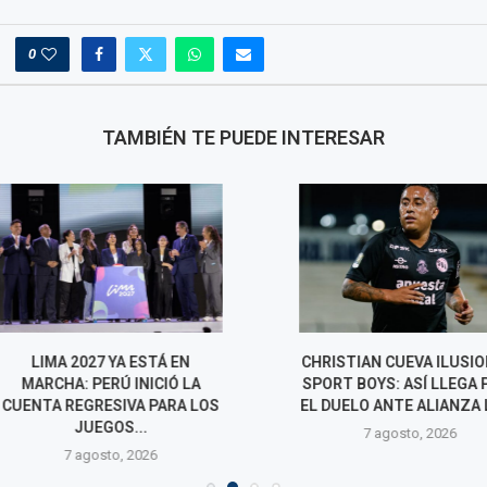
0
TAMBIÉN TE PUEDE INTERESAR
YA ESTÁ EN
CHRISTIAN CUEVA ILUSIONA A
UNIVERSITARI
Ú INICIÓ LA
SPORT BOYS: ASÍ LLEGA PARA
CRISTAL: EL
SIVA PARA LOS
EL DUELO ANTE ALIANZA LIMA
PUEDE MARCA
OS...
7 agosto, 2026
7 agos
o, 2026