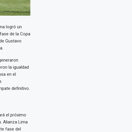
ma logró un
 fase de la Copa
 de Gustavo
a.
 generaron
eron la igualdad
sa en el
s
pate definitivo.
ará el próximo
a. Alianza Lima
te fase del