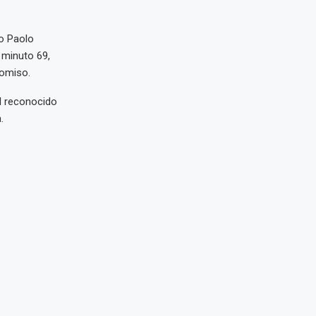
ro Paolo
l minuto 69,
romiso.
al reconocido
.