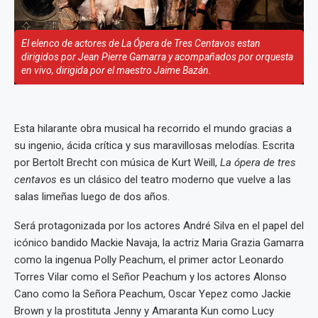
El elenco de actores de La Ópera de Tres Centavos estan
dirigidos por Jean Pierre Gamarra y acompañados por orquesta
en vivo, dirigida por el maestro Jaime Bazán.
Esta hilarante obra musical ha recorrido el mundo gracias a
su ingenio, ácida crítica y sus maravillosas melodías. Escrita
por Bertolt Brecht con música de Kurt Weill,
La ópera de tres
centavos
es un clásico del teatro moderno que vuelve a las
salas limeñas luego de dos años.
Será protagonizada por los actores André Silva en el papel del
icónico bandido Mackie Navaja, la actriz Maria Grazia Gamarra
como la ingenua Polly Peachum, el primer actor Leonardo
Torres Vilar como el Señor Peachum y los actores Alonso
Cano como la Señora Peachum, Oscar Yepez como Jackie
Brown y la prostituta Jenny y Amaranta Kun como Lucy