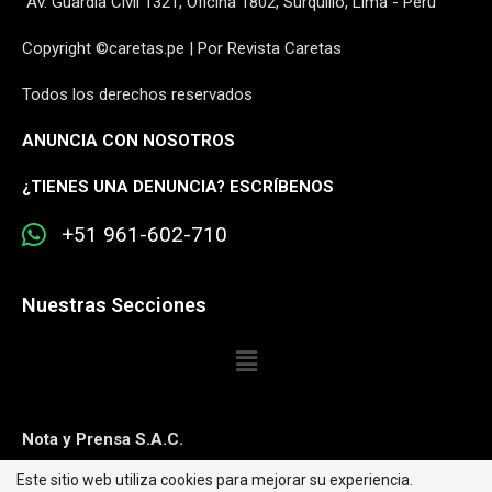
Av. Guardia Civil 1321, Oficina 1802, Surquillo, Lima - Perú
Copyright ©caretas.pe | Por Revista Caretas
Todos los derechos reservados
ANUNCIA CON NOSOTROS
¿
TIENES UNA DENUNCIA? ESCRÍBENOS
+51 961-602-710
Nuestras Secciones
Nota y Prensa S.A.C.
Este sitio web utiliza cookies para mejorar su experiencia.
Contacto:
editorweb@caretas.com.pe