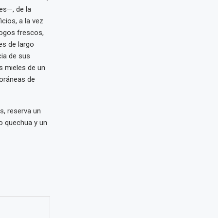
es—, de la
cios, a la vez
logos frescos,
es de largo
cia de sus
s mieles de un
poráneas de
s, reserva un
to quechua y un