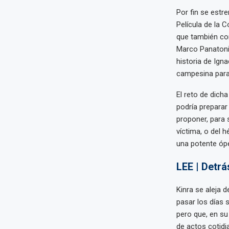
Por fin se estre
Película de la 
que también con
Marco Panatonic
historia de Ign
campesina para 
El reto de dich
podría prepara
proponer, para 
víctima, o del 
una potente ópe
LEE | Detrá
Kinra se aleja 
pasar los días 
pero que, en su
de actos cotidi