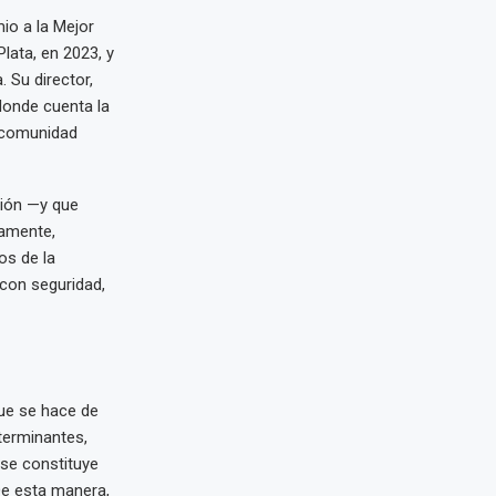
mio a la Mejor
lata, en 2023, y
 Su director,
donde cuenta la
a comunidad
ción —y que
samente,
os de la
 con seguridad,
que se hace de
terminantes,
 se constituye
De esta manera,