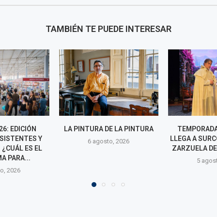
TAMBIÉN TE PUEDE INTERESAR
E LA PINTURA
TEMPORADA LÍRICA 2026
LOS TRABAJO
LLEGA A SURCO CON ÓPERA Y
NADER BARH
o, 2026
ZARZUELA DE PRIMER NIVEL
UNA NUEVA E
LA ABSTRA
5 agosto, 2026
4 agos