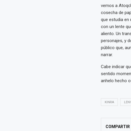
vemos a Atoqcha
cosecha de papa
que estudia en 
con un lente qu
aliento. Un tra
personajes, y d
público que, a
narrar.
Cabe indicar qu
sentido momento
anhelo hecho of
KINRA
LEN
COMPARTIR