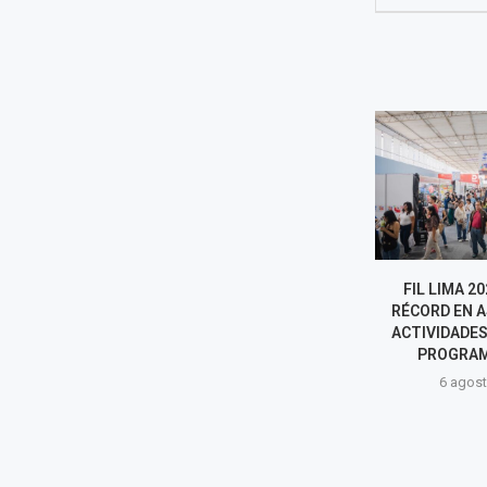
FIL LIMA 2026: EDICIÓN
LA PINTURA D
RÉCORD EN ASISTENTES Y
6 agost
ACTIVIDADES ¿CUÁL ES EL
PROGRAMA PARA...
6 agosto, 2026