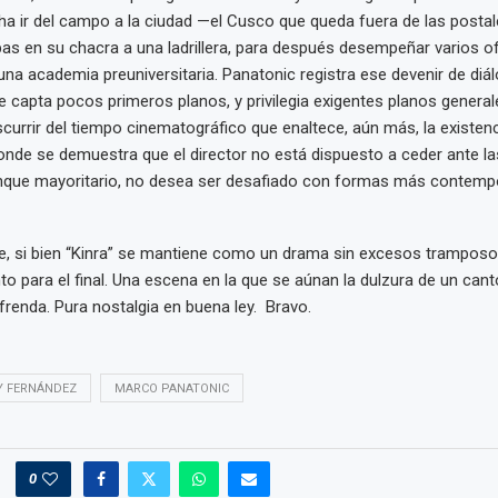
 ir del campo a la ciudad —el Cusco que queda fuera de las postal
s en su chacra a una ladrillera, para después desempeñar varios ofi
una academia preuniversitaria. Panatonic registra ese devenir de diá
e capta pocos primeros planos, y privilegia exigentes planos general
nscurrir del tiempo cinematográfico que enaltece, aún más, la existen
onde se demuestra que el director no está dispuesto a ceder ante la
unque mayoritario, no desea ser desafiado con formas más contem
e, si bien “Kinra” se mantiene como un drama sin excesos tramposo
 para el final. Una escena en la que se aúnan la dulzura de un can
renda. Pura nostalgia en buena ley. Bravo.
Y FERNÁNDEZ
MARCO PANATONIC
0