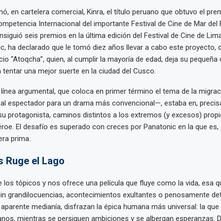
nó, en cartelera comercial, Kinra, el título peruano que obtuvo el pre
Competencia Internacional del importante Festival de Cine de Mar del P
siguió seis premios en la última edición del Festival de Cine de Lima.
, ha declarado que le tomó diez años llevar a cabo este proyecto, 
acio “Atoqcha”, quien, al cumplir la mayoría de edad, deja su pequeñ
tentar una mejor suerte en la ciudad del Cusco.
a línea argumental, que coloca en primer término el tema de la migra
r al espectador para un drama más convencional—, estaba en, preci
su protagonista, caminos distintos a los extremos (y excesos) propi
héroe. El desafío es superado con creces por Panatonic en la que es,
ra prima.
s Ruge el Lago
de los tópicos y nos ofrece una película que fluye como la vida, esa 
sin grandilocuencias, acontecimientos exultantes o penosamente de
 aparente medianía, disfrazan la épica humana más universal: la que
anos, mientras se persiguen ambiciones y se albergan esperanzas. 