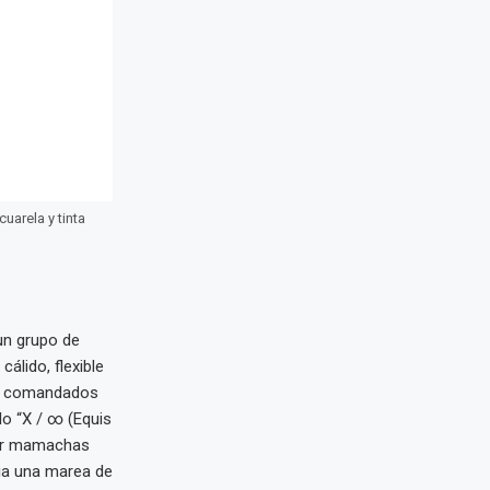
uarela y tinta
un grupo de
álido, flexible
os comandados
lo “X / ∞ (Equis
 por mamachas
ia una marea de