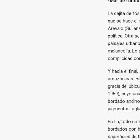
-Mar de fondo
La cajita de fó
que se hace el
Arévalo (Sullan
política. Otra s
paisajes urban
melancolía. Lo 
complicidad con e
Y hacia el fina
amazónicas esm
gracia del ubic
1969), cuyo uni
bordado andino.
pigmentos, aglu
En fin, todo un
bordados con hi
superficies de 