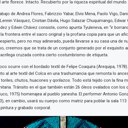
 arte florece. Intacto. Recubierto por la riqueza espiritual del mundo
abajo de Andrea Flores, Fabrizzio Yabar, Elvis Mena, Paolo Vigo, Dani
Lennin Vásquez, Cristian Dávila, Hugo Salazar Chuquimango, Edwar 
dez y Edwin Chávez consiste, como apunta Tyuleneva, en “ir borran
a frontera entre el sacro original y la profana copia para que un afic
 despierto, pero no muy adinerado, pueda llevarse a su casa una de nu
so, creemos que se trata de un conjunto generado por el exquisito a
acrílega cruzada contra cierto costumbrismo de etiqueta.
o ocurre con el bordado textil de Felipe Coaquira (Arequipa, 1978)
uto al arte textil del Colca en una trashumancia que remonta lo ances
 toriles, chutos, huacones y qorilazos. Todo está tejido con la fina m
aria. Tránsito en el que también están 26 óleos ovalados con los q
nuco, 1975) homenajea al pueblo yanesha. El
performer
Antonio Gonz
), en cambio, usará su cuerpo como matriz para poblar la sala 113
pintura y grabado corporal.