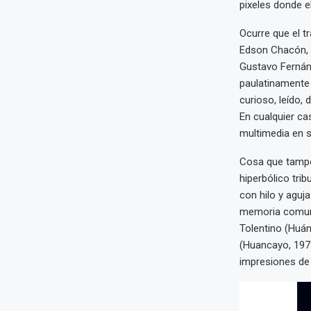
pixeles donde el
Ocurre que el tr
Edson Chacón, 
Gustavo Fernán
paulatinamente l
curioso, leído,
En cualquier ca
multimedia en s
Cosa que tampoc
hiperbólico trib
con hilo y aguja
memoria comunit
Tolentino (Huá
(Huancayo, 1973
impresiones de 