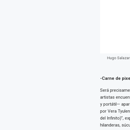
Hugo Salazar 
-Carne de pixe
Será precisamen
artistas encuen
y portátil— apa
por Vera Tyulene
del Infinito)”,
hilanderas, súc