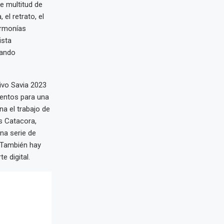
e multitud de
el retrato, el
armonías
ista
sando
tivo Savia 2023
entos para una
a el trabajo de
s Catacora,
una serie de
. También hay
e digital.