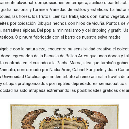
ncamente aluvional: composiciones en témpera, acrílico o pastel sobr
rafía nacional y foránea. Variedad de estilos y estéticas. La historia, 
sques, las flores, los frutos. Lienzos trabajados con zumo vegetal, 
ites por oxidación. Dibujos hechos con hilos de vicuña. Puntos de v
 narrativas épicas. Del pop al minimalismo y del dripping y grafiti. U
ntéticos. O pintura fabricada con el barro de nuestra selva madre.
igable con la naturaleza, encuentra su sensibilidad creativa el colec
doce egresados de la Escuela de Bellas Artes que unen dones y tal
a centrada en el cuidado a la Pacha Mama, idea que también gobiern
 Animalia, conformado por Nadia Arce, Gabriel Furgiuele y Juan Carlo
 Universidad Católica que rinden tributo al reino animal a través de 
s y dibujos protagonizados por reptiles depredadores semiacuáticos
ocidad ha sido atrapada extremando las posibilidades gráficas del art