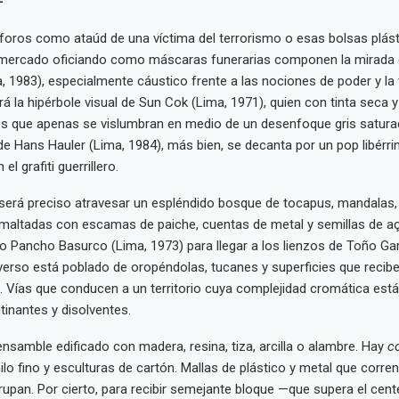
-
sforos como ataúd de una víctima del terrorismo o esas bolsas plást
 mercado oficiando como máscaras funerarias componen la mirada 
a, 1983), especialmente cáustico frente a las nociones de poder y la 
erá la hipérbole visual de Sun Cok (Lima, 1971), quien con tinta seca 
os que apenas se vislumbran en medio de un desenfoque gris satura
de Hans Hauler (Lima, 1984), más bien, se decanta por un pop libérr
l grafiti guerrillero.
l, será preciso atravesar un espléndido bosque de tocapus, mandalas,
altadas con escamas de paiche, cuentas de metal y semillas de aça
uo Pancho Basurco (Lima, 1973) para llegar a los lienzos de Toño Gar
verso está poblado de oropéndolas, tucanes y superficies que recib
 Vías que conducen a un territorio cuya complejidad cromática est
tinantes y disolventes.
 ensamble edificado con madera, resina, tiza, arcilla o alambre. Hay
c
lo fino y esculturas de cartón. Mallas de plástico y metal que corre
trupan. Por cierto, para recibir semejante bloque —que supera el cen