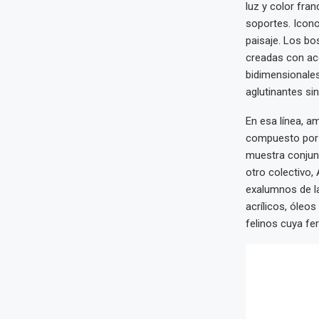
luz y color fra
soportes. Iconog
paisaje. Los bo
creadas con ace
bidimensionales,
aglutinantes si
En esa línea, am
compuesto por 
muestra conjunt
otro colectivo,
exalumnos de la
acrílicos, óleo
felinos cuya fer