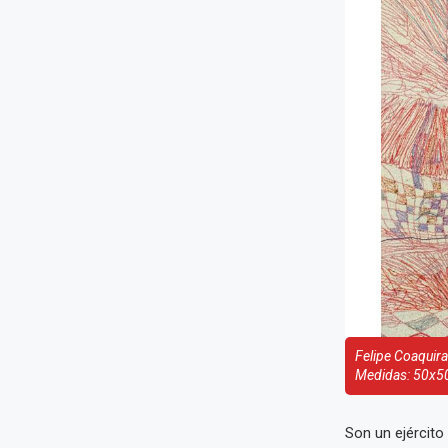
Felipe Coaquira
Medidas: 50x5
​Son un ejércit