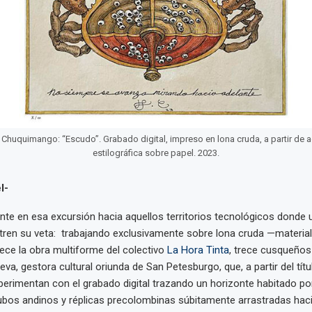
Chuquimango: “Escudo”. Grabado digital, impreso en lona cruda, a partir de ac
estilográfica sobre papel. 2023.
l-
te en esa excursión hacia aquellos territorios tecnológicos donde 
tren su veta: trabajando exclusivamente sobre lona cruda —material c
rece la obra multiforme del colectivo
La Hora Tinta
, trece cusqueñ
va, gestora cultural oriunda de San Petesburgo, que, a partir del títu
 experimentan con el grabado digital trazando un horizonte habitado
ubos andinos y réplicas precolombinas súbitamente arrastradas hac