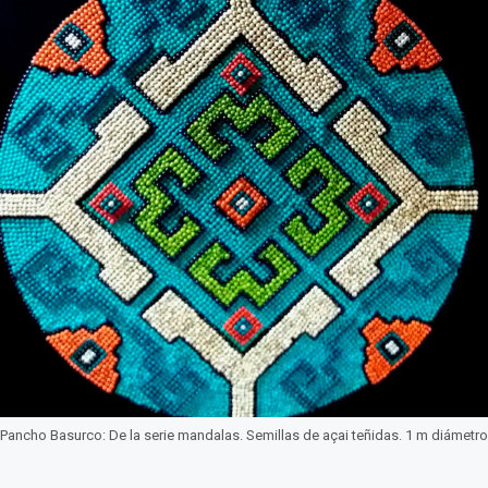
Pancho Basurco: De la serie mandalas. Semillas de açai teñidas. 1 m diámetro