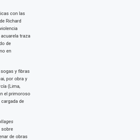
icas con las
de Richard
violencia
y acuarela traza
do de
imo en
 sogas y fibras
i, por obra y
cía (Lima,
en el primoroso
á cargada de
ollages
n sobre
tenar de obras