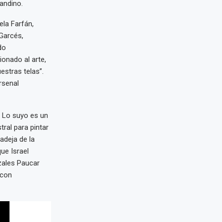
 andino.
ela Farfán,
Garcés,
do
ionado al arte,
estras telas”.
rsenal
. Lo suyo es un
tral para pintar
adeja de la
ue Israel
ales Paucar
 con