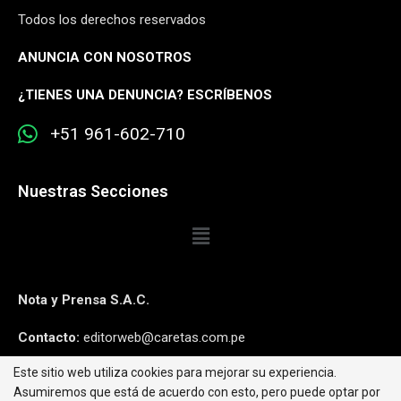
Todos los derechos reservados
ANUNCIA CON NOSOTROS
¿
TIENES UNA DENUNCIA? ESCRÍBENOS
+51 961-602-710
Nuestras Secciones
Nota y Prensa S.A.C.
Contacto:
editorweb@caretas.com.pe
Este sitio web utiliza cookies para mejorar su experiencia.
Síguenos:
Asumiremos que está de acuerdo con esto, pero puede optar por