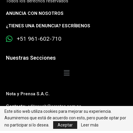
Todos los derechos reservados
ANUNCIA CON NOSOTROS
¿
TIENES UNA DENUNCIA? ESCRÍBENOS
+51 961-602-710
Nuestras Secciones
Nota y Prensa S.A.C.
Contacto:
editorweb@caretas.com.pe
Este sitio web utiliza cookies para mejorar su experiencia.
Asumiremos que está de acuerdo con esto, pero puede optar por
Síguenos:
no participar si lo desea.
Aceptar
Leer más