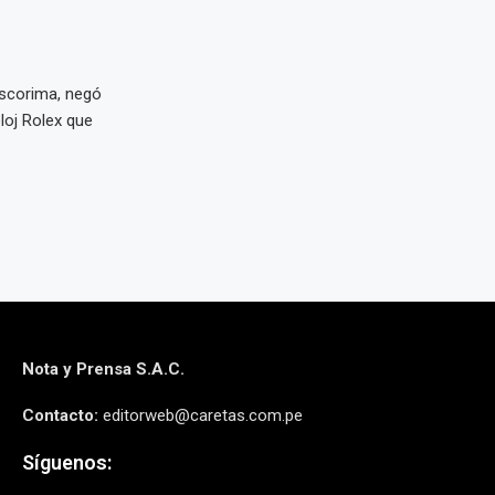
Oscorima, negó
loj Rolex que
Nota y Prensa S.A.C.
Contacto:
editorweb@caretas.com.pe
Síguenos: