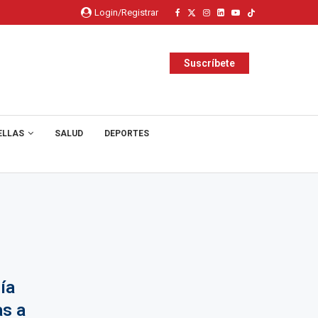
Login/Registrar
Suscríbete
ELLAS
SALUD
DEPORTES
ía
as a