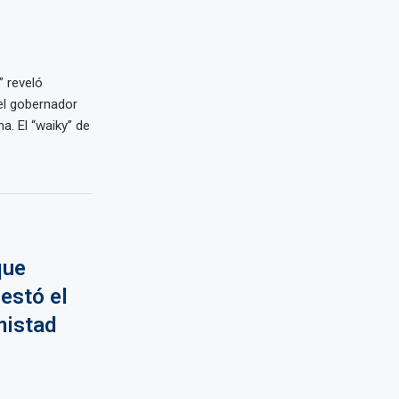
 reveló
el gobernador
a. El “waiky” de
que
estó el
mistad