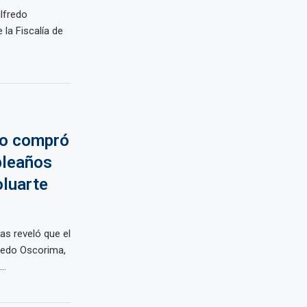
lfredo
 la Fiscalía de
ho compró
pleaños
oluarte
as reveló que el
redo Oscorima,
..