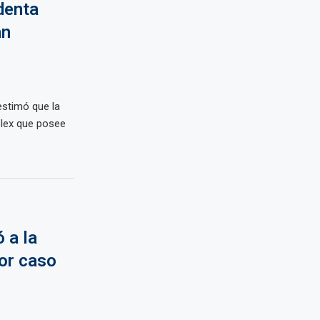
denta
án
estimó que la
olex que posee
 a la
por caso