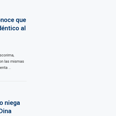
onoce que
déntico al
scorima,
con las mismas
nta ...
o niega
Dina