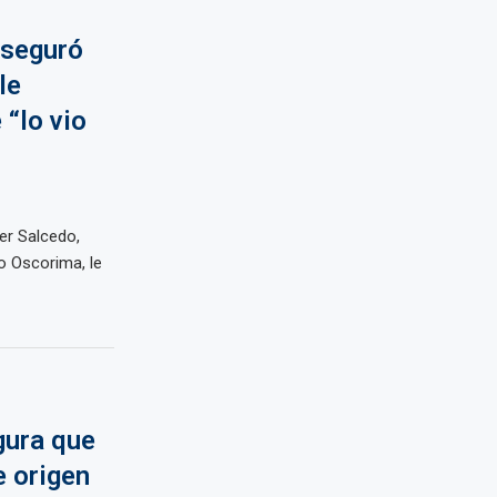
aseguró
le
 “lo vio
er Salcedo,
o Oscorima, le
gura que
 origen