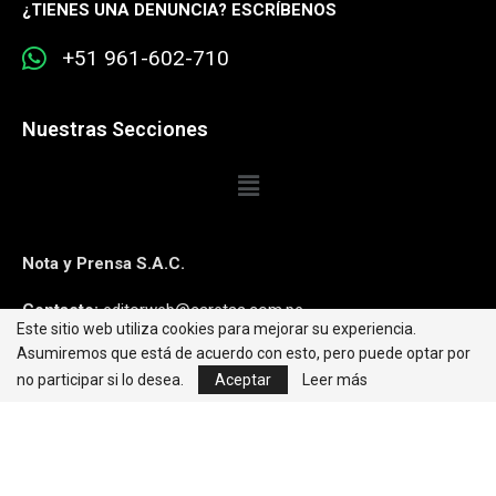
¿
TIENES UNA DENUNCIA? ESCRÍBENOS
+51 961-602-710
Nuestras Secciones
Nota y Prensa S.A.C.
Contacto:
editorweb@caretas.com.pe
Este sitio web utiliza cookies para mejorar su experiencia.
Asumiremos que está de acuerdo con esto, pero puede optar por
Síguenos:
no participar si lo desea.
Aceptar
Leer más