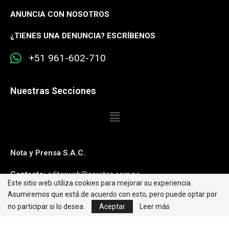
ANUNCIA CON NOSOTROS
¿
TIENES UNA DENUNCIA? ESCRÍBENOS
+51 961-602-710
Nuestras Secciones
Nota y Prensa S.A.C.
Contacto:
editorweb@caretas.com.pe
Este sitio web utiliza cookies para mejorar su experiencia.
Asumiremos que está de acuerdo con esto, pero puede optar por
Síguenos:
no participar si lo desea.
Aceptar
Leer más