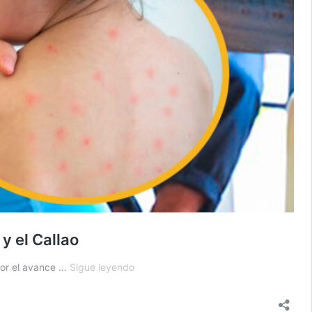
y el Callao
Sarampión:
por el avance …
Sigue leyendo
Gobierno
inicia
vacunación