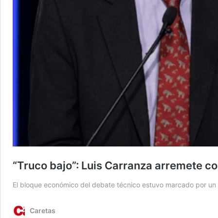
“Truco bajo”: Luis Carranza arremete c
El bloque económico del debate técnico estuvo marcado por un i
Caretas