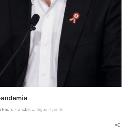
 pandemia
“Truco
ta Pedro Francke, …
Sigue leyendo
bajo”:
Luis
Carranza