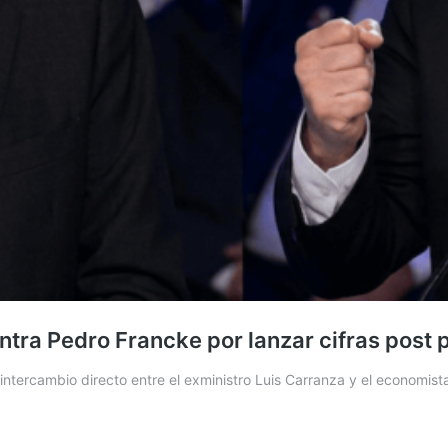
ontra Pedro Francke por lanzar cifras post
ntercambio directo entre el exministro Luis Carranza y el economis