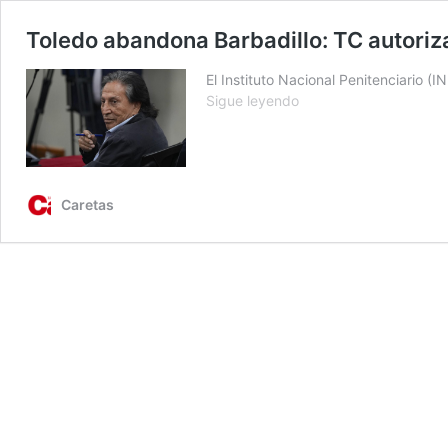
Toledo abandona Barbadillo: TC autoriza
El Instituto Nacional Penitenciario 
Toledo
Sigue leyendo
abandona
Barbadillo:
TC
autoriza
traslado
Caretas
a
clínica
privada