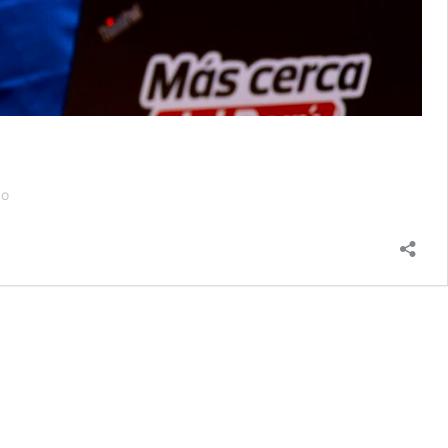
José
do
Jerí
respalda
retiro
del
Perú
de
la
Corte
IDH
y
defiende
la