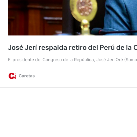
José Jerí respalda retiro del Perú de la
El presidente del Congreso de la República, José Jerí Oré (Somo
Caretas