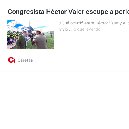
Congresista Héctor Valer escupe a perio
¿Qué ocurrió entre Héctor Valer y el 
Congresista
vivió …
Sigue leyendo
Héctor
Valer
escupe
a
periodista
Caretas
tras
acalorada
discusión
en
Juliaca