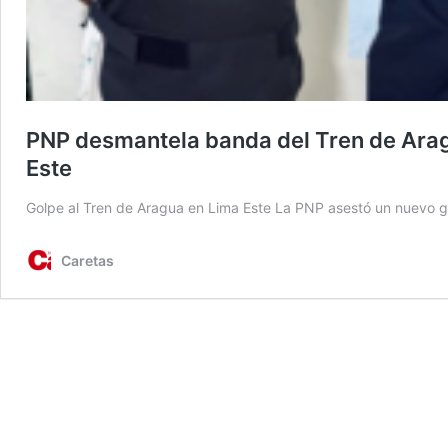
PNP desmantela banda del Tren de Arag
Este
Golpe al Tren de Aragua en Lima Este La PNP asestó un nuevo go
Caretas