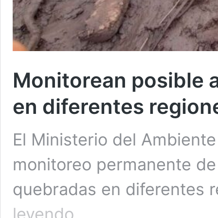
Monitorean posible 
en diferentes region
El Ministerio del Ambiente
monitoreo permanente de l
quebradas en diferentes 
Monitorean
leyendo
posible