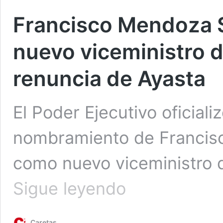
Francisco Mendoza 
nuevo viceministro d
renuncia de Ayasta
El Poder Ejecutivo oficiali
nombramiento de Francisc
como nuevo viceministro d
Francisco
Sigue leyendo
Mendoza
Saldarriaga
asume
Caretas
como