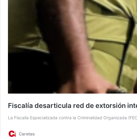
Fiscalía desarticula red de extorsión in
La Fiscalía Especializada contra la Criminalidad Organizada (FE
Caretas