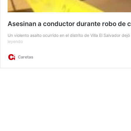
Asesinan a conductor durante robo de 
Un violento asalto ocurrido en el distrito de Villa El Salvador 
Asesinan
leyendo
a
conductor
Caretas
durante
robo
de
camioneta
en
VES