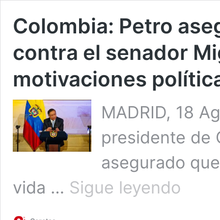
Colombia: Petro ase
contra el senador Mi
motivaciones polític
MADRID, 18 Ag
presidente de 
asegurado que 
Colombia:
vida …
Sigue leyendo
Petro
asegura
que