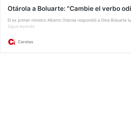
Otárola a Boluarte: "Cambie el verbo odi
El ex primer ministro Alberto Otárola respondió a Dina Boluarte l
Otárola
Sigue leyendo
a
Boluarte:
Caretas
"Cambie
el
verbo
odiar
por
el
de
gobernar"