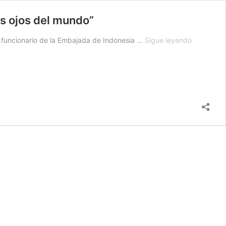
os ojos del mundo”
Canciller
a, funcionario de la Embajada de Indonesia …
Sigue leyendo
Schialer
tras
asesinato
de
diplomáti
indonesio:
“Esto
pone
al
Perú
en
los
ojos
del
mundo”