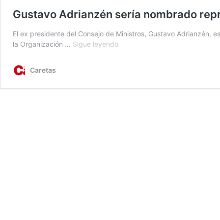
Gustavo Adrianzén sería nombrado repr
El ex presidente del Consejo de Ministros, Gustavo Adrianzén, 
Gustavo
la Organización …
Sigue leyendo
Adrianzén
sería
Caretas
nombrado
representante
del
Perú
ante
la
ONU