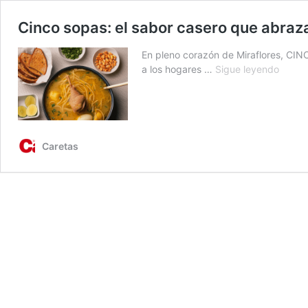
Cinco sopas: el sabor casero que abraz
En pleno corazón de Miraflores, CINC
Cinco
a los hogares …
Sigue leyendo
sopas:
el
sabor
caser
que
Caretas
abraz
tu
coraz
en
cada
plato