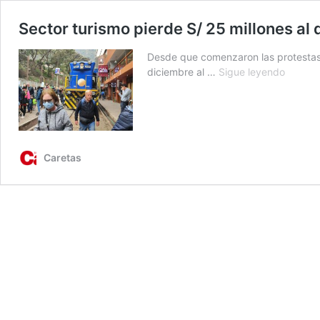
Sector turismo pierde S/ 25 millones al 
Desde que comenzaron las protestas e
Sector
diciembre al …
Sigue leyendo
turismo
pierde
S/
25
millone
Caretas
al
día
por
protest