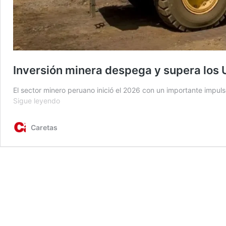
Inversión minera despega y supera los 
El sector minero peruano inició el 2026 con un importante impul
Inversión
Sigue leyendo
minera
despega
Caretas
y
supera
los
US$
871
millones
en
Perú