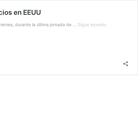
cios en EEUU
Donald
ernes, durante la última jornada de …
Sigue leyendo
Trump
comunicará
por
carta
a
cada
país
"cuánto
pagarán"
por
hacer
negocios
en
EEUU