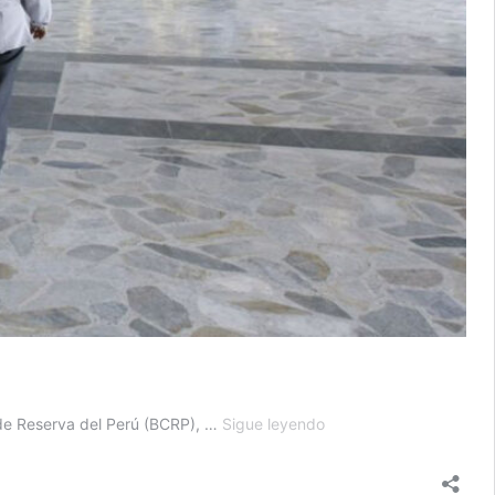
BCRP:
 de Reserva del Perú (BCRP), …
Sigue leyendo
exportaciones
tradicionales
crecieron