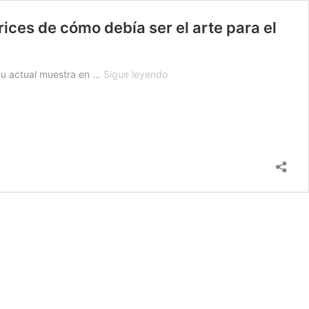
rices de cómo debía ser el arte para el
Leoncio
. Su actual muestra en …
Sigue leyendo
Villanueva:
“Velasco
declaró
que
el
arte
era
suntuario
y
vinieron
las
directrices
de
cómo
debía
ser